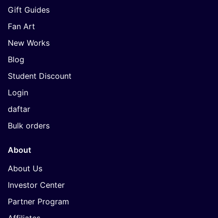
Gift Guides
Fan Art
New Works
Blog
Student Discount
Login
daftar
Bulk orders
About
About Us
Investor Center
Partner Program