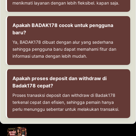
menikmati layanan dengan lebih fleksibel. kapan saja.
Apakah BADAK178 cocok untuk pengguna
baru?
Ya, BADAK178 dibuat dengan alur yang sederhana
sehingga pengguna baru dapat memahami fitur dan
informasi utama dengan lebih mudah.
Apakah proses deposit dan withdraw di
Badak178 cepat?
Proses tranasksi deposit dan withdraw di Badak178
terkenal cepat dan efisien, sehingga pemain hanya
perlu menunggu sebentar untuk melakukan transaksi.