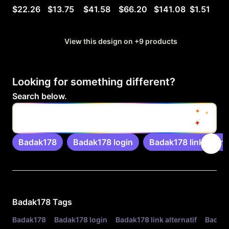
$22.26
$13.75
$41.58
$66.20
$141.08
$1.51
View this design on +9 products
Looking for something different?
Search below.
Gabung & Mainkan Game Online di Situs BADAK178
Badak178
Badak178 login
Badak178 link altern
Related Tags
Badak178
Tags
Badak178
Badak178 login
Badak178 link alternatif
Badak1