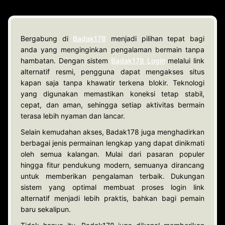
Bergabung di
Badak178
menjadi pilihan tepat bagi
anda yang menginginkan pengalaman bermain tanpa
hambatan. Dengan sistem
Badak178 Login
melalui link
alternatif resmi, pengguna dapat mengakses situs
kapan saja tanpa khawatir terkena blokir. Teknologi
yang digunakan memastikan koneksi tetap stabil,
cepat, dan aman, sehingga setiap aktivitas bermain
terasa lebih nyaman dan lancar.
Selain kemudahan akses, Badak178 juga menghadirkan
berbagai jenis permainan lengkap yang dapat dinikmati
oleh semua kalangan. Mulai dari pasaran populer
hingga fitur pendukung modern, semuanya dirancang
untuk memberikan pengalaman terbaik. Dukungan
sistem yang optimal membuat proses login link
alternatif menjadi lebih praktis, bahkan bagi pemain
baru sekalipun.