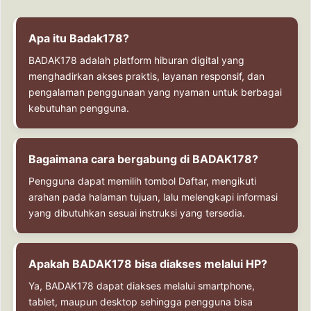
Apa itu Badak178?
BADAK178 adalah platform hiburan digital yang
menghadirkan akses praktis, layanan responsif, dan
pengalaman penggunaan yang nyaman untuk berbagai
kebutuhan pengguna.
Bagaimana cara bergabung di BADAK178?
Pengguna dapat memilih tombol Daftar, mengikuti
arahan pada halaman tujuan, lalu melengkapi informasi
yang dibutuhkan sesuai instruksi yang tersedia.
Apakah BADAK178 bisa diakses melalui HP?
Ya, BADAK178 dapat diakses melalui smartphone,
tablet, maupun desktop sehingga pengguna bisa