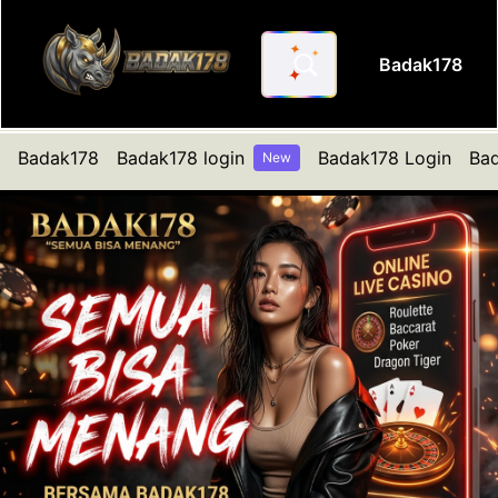
Badak178
Gabung & Mainkan Game Onli
Badak178
Badak178 login
Badak178 Login
Bad
New