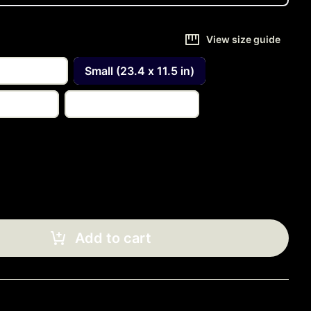
View size guide
.5 x 8.1 in)
Small (23.4 x 11.5 in)
 16.3 in)
Large (46.8 x 23.1 in)
Add to cart