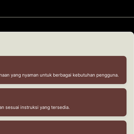
gunaan yang nyaman untuk berbagai kebutuhan pengguna.
n sesuai instruksi yang tersedia.