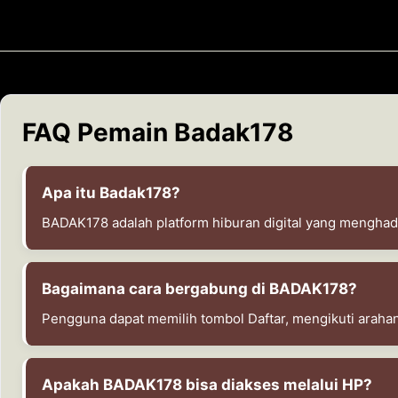
FAQ Pemain Badak178
Apa itu Badak178?
BADAK178 adalah platform hiburan digital yang menghad
Bagaimana cara bergabung di BADAK178?
Pengguna dapat memilih tombol Daftar, mengikuti arahan 
Apakah BADAK178 bisa diakses melalui HP?