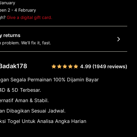
January
en 2 - 4 February
gh?
Give a digital gift card.
y returns
roblem. We’ll fix it, fast.
Badak178
4.99 (1949 reviews)
gan Segala Permainan 100% Dijamin Bayar
4D & 5D Terbesar.
ernatif Aman & Stabil.
n Dibagikan Sesuai Jadwal.
ksi Togel Untuk Analisa Angka Harian