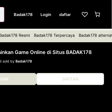
Badak178
Login
daftar
Badak178 Resmi
Badak178 Terpercaya
Badak178 alternat
inkan Game Online di Situs BADAK178
d sold by
Badak178
OGIN
DAFTAR