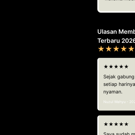
Ulasan Membe
Terbaru 202
★★★★★
★★★★★
Sejak gabung 
setiap hariny
nyaman.
Nuzul Wahyu - 20
★★★★★
Saya sudah 