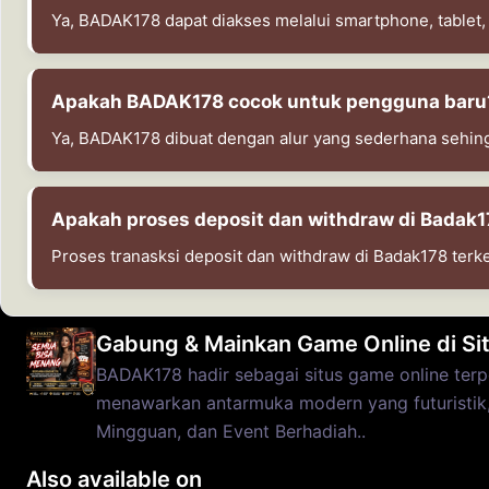
Ya, BADAK178 dapat diakses melalui smartphone, tablet,
Apakah BADAK178 cocok untuk pengguna baru
Ya, BADAK178 dibuat dengan alur yang sederhana sehin
Apakah proses deposit dan withdraw di Badak1
Proses tranasksi deposit dan withdraw di Badak178 terk
Gabung & Mainkan Game Online di S
BADAK178 hadir sebagai situs game online terp
menawarkan antarmuka modern yang futuristik,
Mingguan, dan Event Berhadiah..
Also available on