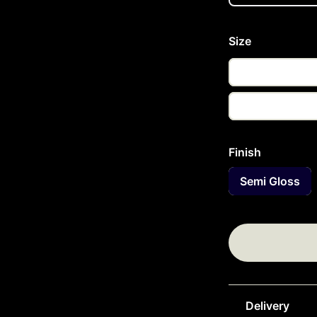
Size
Extra Small (16
Medium (33.1 x
Finish
Semi Gloss
Delivery