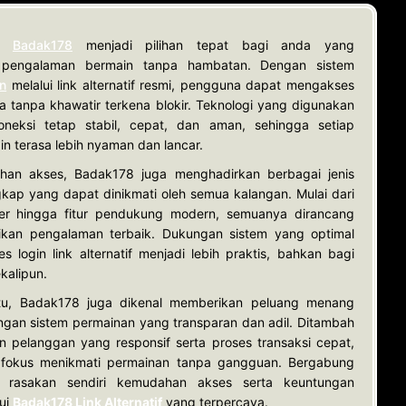
di
Badak178
menjadi pilihan tepat bagi anda yang
 pengalaman bermain tanpa hambatan. Dengan sistem
n
melalui link alternatif resmi, pengguna dapat mengakses
ja tanpa khawatir terkena blokir. Teknologi yang digunakan
neksi tetap stabil, cepat, dan aman, sehingga setiap
in terasa lebih nyaman dan lancar.
han akses, Badak178 juga menghadirkan berbagai jenis
kap yang dapat dinikmati oleh semua kalangan. Mulai dari
er hingga fitur pendukung modern, semuanya dirancang
kan pengalaman terbaik. Dukungan sistem yang optimal
 login link alternatif menjadi lebih praktis, bahkan bagi
kalipun.
tu, Badak178 juga dikenal memberikan peluang menang
gan sistem permainan yang transparan dan adil. Ditambah
 pelanggan yang responsif serta proses transaksi cepat,
fokus menikmati permainan tanpa gangguan. Bergabung
 rasakan sendiri kemudahan akses serta keuntungan
ui
Badak178 Link Alternatif
yang terpercaya.