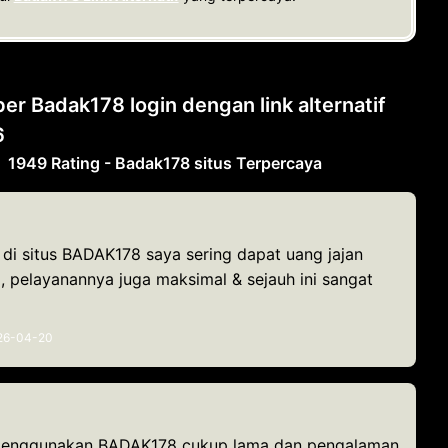
r Badak178 login dengan link alternatif
6
1949 Rating - Badak178 situs Terpercaya
di situs BADAK178 saya sering dapat uang jajan
a, pelayanannya juga maksimal & sejauh ini sangat
26-04-20
menggunakan BADAK178 cukup lama dan pengalaman