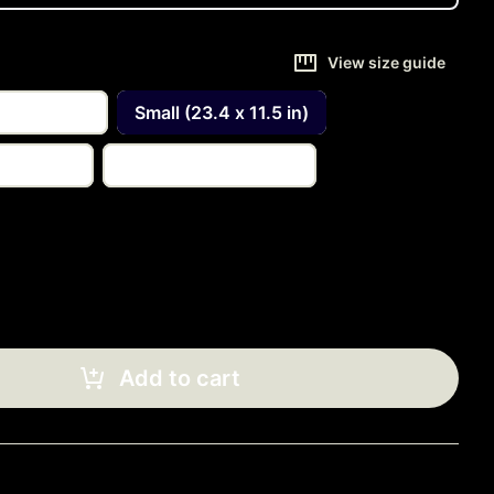
View size guide
.5 x 8.1 in)
Small (23.4 x 11.5 in)
 16.3 in)
Large (46.8 x 23.1 in)
Add to cart