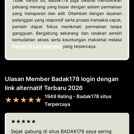
Tidak hanya itu, Badak178 juga dikenal memberikan
peluang menang yang besar dengan sistem permainan
yang transparan dan adil. Ditambah dengan layanan
pelanggan yang responsif serta proses transaksi cepat,
pemain dapat fokus menikmati permainan tanpa
gangguan. Bergabung sekarang dan rasakan sendiri
kemudahan akses serta keuntungan maksimal melalui
Badak178 Link Alternatif
yang terpercaya.
Ulasan Member Badak178 login dengan
link alternatif Terbaru 2026
1949 Rating - Badak178 situs
★★★★★
Terpercaya
★★★★★
Sejak gabung di situs BADAK178 saya sering