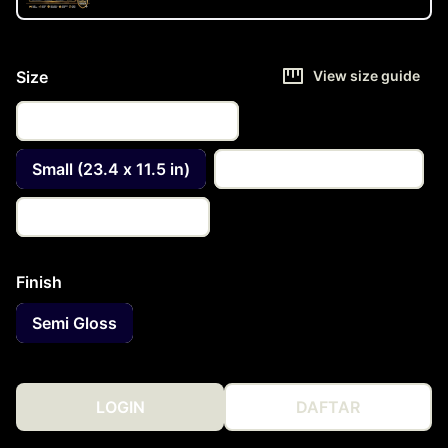
Size
View size guide
Extra Small (16.5 x 8.1 in)
Small (23.4 x 11.5 in)
Medium (33.1 x 16.3 in)
Large (46.8 x 23.1 in)
Finish
Semi Gloss
LOGIN
DAFTAR