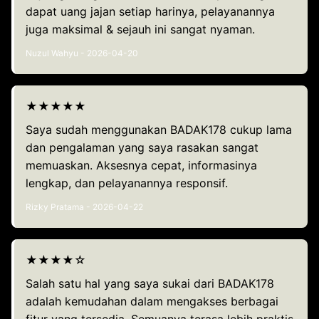
dapat uang jajan setiap harinya, pelayanannya
juga maksimal & sejauh ini sangat nyaman.
Nuzul Wahyu - 2026-04-20
★★★★★
Saya sudah menggunakan BADAK178 cukup lama
dan pengalaman yang saya rasakan sangat
memuaskan. Aksesnya cepat, informasinya
lengkap, dan pelayanannya responsif.
Rizky Pratama - 2026-04-22
★★★★☆
Salah satu hal yang saya sukai dari BADAK178
adalah kemudahan dalam mengakses berbagai