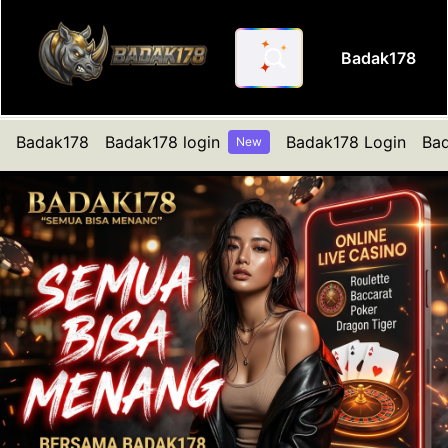
Badak178
Gabung & Mainkan Game Onli
Badak178
Badak178 login
Badak178 Login
Bad
New