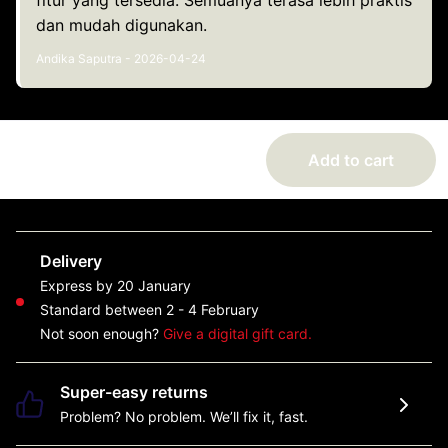
fitur yang tersedia. Semuanya terasa lebih praktis
dan mudah digunakan.
Andika Saputra - 2026-04-24
$10.000
Add to cart
Delivery
Express by 20 January
Standard between 2 - 4 February
Not soon enough?
Give a digital gift card.
Super-easy returns
Problem? No problem. We’ll fix it, fast.