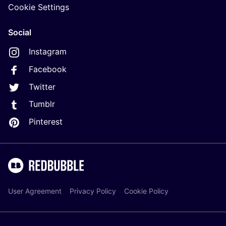
Cookie Settings
Social
Instagram
Facebook
Twitter
Tumblr
Pinterest
User Agreement
Privacy Policy
Cookie Policy