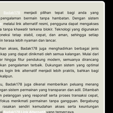
di
Badak178
menjadi pilihan tepat bagi anda yang
 pengalaman bermain tanpa hambatan. Dengan sistem
n
melalui link alternatif resmi, pengguna dapat mengakses
ja tanpa khawatir terkena blokir. Teknologi yang digunakan
neksi tetap stabil, cepat, dan aman, sehingga setiap
in terasa lebih nyaman dan lancar.
han akses, Badak178 juga menghadirkan berbagai jenis
kap yang dapat dinikmati oleh semua kalangan. Mulai dari
er hingga fitur pendukung modern, semuanya dirancang
kan pengalaman terbaik. Dukungan sistem yang optimal
 login link alternatif menjadi lebih praktis, bahkan bagi
kalipun.
tu, Badak178 juga dikenal memberikan peluang menang
gan sistem permainan yang transparan dan adil. Ditambah
 pelanggan yang responsif serta proses transaksi cepat,
fokus menikmati permainan tanpa gangguan. Bergabung
 rasakan sendiri kemudahan akses serta keuntungan
ui
Badak178 Link Alternatif
yang terpercaya.