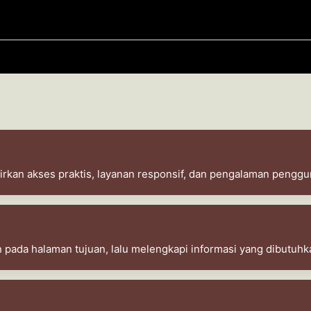
irkan akses praktis, layanan responsif, dan pengalaman peng
pada halaman tujuan, lalu melengkapi informasi yang dibutuhka