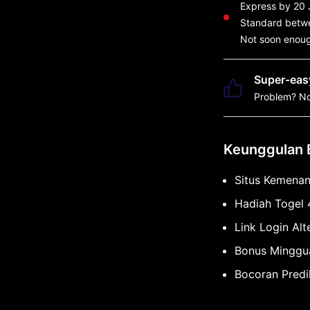
Express by 20 
Standard betwe
Not soon enou
Super-eas
Problem? No p
Keunggulan 
Situs Kemenan
Hadiah Togel 
Link Login Alt
Bonus Minggua
Bocoran Predi