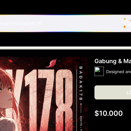
ne di Situs BADAK178
adak178 Daftar
Badak178 link alternatif
Badak178 link
Gabung & Ma
Designed an
New
L
$10.000