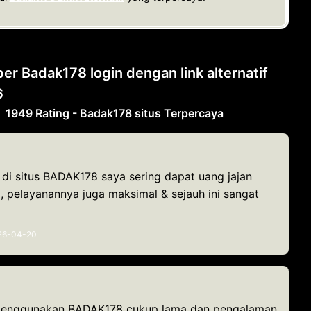
r Badak178 login dengan link alternatif
6
1949 Rating - Badak178 situs Terpercaya
di situs BADAK178 saya sering dapat uang jajan
a, pelayanannya juga maksimal & sejauh ini sangat
26-04-20
menggunakan BADAK178 cukup lama dan pengalaman