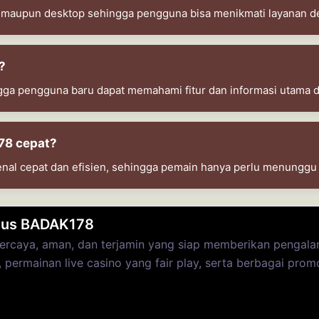
 maupun desktop sehingga pengguna bisa menikmati layanan den
?
gga pengguna baru dapat memahami fitur dan informasi utama 
78 cepat?
enal cepat dan efisien, sehingga pemain hanya perlu menunggu
itus BADAK178
ercaya, aman, dan terjamin yang siap memberikan pengalam
 permainan live casino yang fair play, serta berbagai p