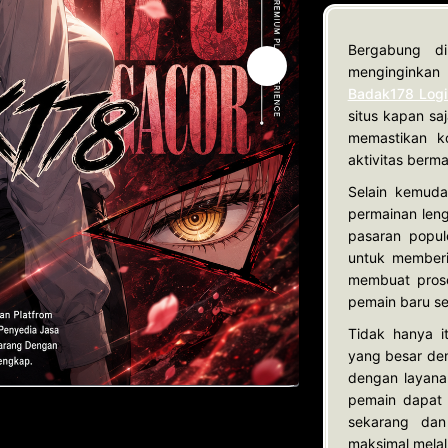
Bergabung 
menginginkan
Badak178 Logi
situs kapan sa
memastikan ko
aktivitas berma
Selain kemuda
permainan leng
pasaran popul
untuk memberi
membuat proses
pemain baru se
Tidak hanya i
yang besar den
dengan layanan
pemain dapat 
sekarang dan
maksimal melal