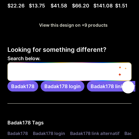
$22.26
$13.75
$41.58
$66.20
$141.08
$1.51
View this design on +9 products
Looking for something different?
Search below.
Gabung & Mainkan Game Online di Situs BADAK178
Badak178
Badak178 login
Badak178 link altern
Related Tags
Badak178
Tags
Badak178
Badak178 login
Badak178 link alternatif
Badak1