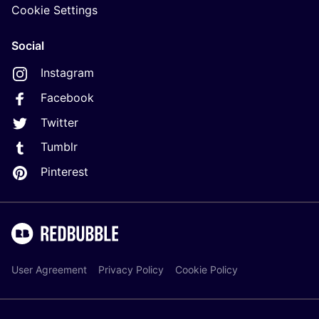
Cookie Settings
Social
Instagram
Facebook
Twitter
Tumblr
Pinterest
User Agreement
Privacy Policy
Cookie Policy