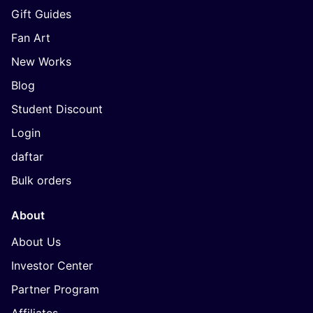
Gift Guides
Fan Art
New Works
Blog
Student Discount
Login
daftar
Bulk orders
About
About Us
Investor Center
Partner Program