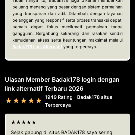
Tidak hanya itu, Badak178 juga dikenal memberikan
peluang menang yang besar dengan sistem permainan
yang transparan dan adil. Ditambah dengan layanan
pelanggan yang responsif serta proses transaksi cepat,
pemain dapat fokus menikmati permainan tanpa
gangguan. Bergabung sekarang dan rasakan sendiri
kemudahan akses serta keuntungan maksimal melalui
Badak178 Link Alternatif
yang terpercaya.
Ulasan Member Badak178 login dengan
link alternatif Terbaru 2026
1949 Rating - Badak178 situs
★★★★★
Terpercaya
★★★★★
Sejak gabung di situs BADAK178 saya sering