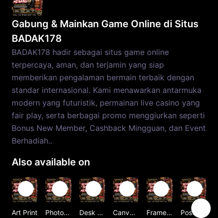
Gabung & Mainkan Game Online di Situs
BADAK178
BADAK178 hadir sebagai situs game online
terpercaya, aman, dan terjamin yang siap
memberikan pengalaman bermain terbaik dengan
standar internasional. Kami menawarkan antarmuka
modern yang futuristik, permainan live casino yang
fair play, serta berbagai promo menggiurkan seperti
Bonus New Member, Cashback Mingguan, dan Event
Berhadiah..
Also available on
Art Print
Photographic Print
Desk Mat
Canvas Print
Framed Art Print
Postcard
C