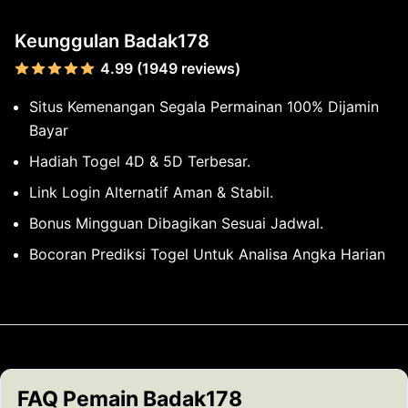
Keunggulan Badak178
4.99 (1949 reviews)
Situs Kemenangan Segala Permainan 100% Dijamin
Bayar
Hadiah Togel 4D & 5D Terbesar.
Link Login Alternatif Aman & Stabil.
Bonus Mingguan Dibagikan Sesuai Jadwal.
Bocoran Prediksi Togel Untuk Analisa Angka Harian
FAQ Pemain Badak178