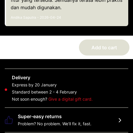
fitur yang tersedia. Semuanya terasa lebih praktis
dan mudah digunakan.
Andika Saputra - 2026-04-24
$10.000
Add to cart
Delivery
Express by 20 January
Standard between 2 - 4 February
Not soon enough?
Give a digital gift card.
Super-easy returns
Problem? No problem. We’ll fix it, fast.