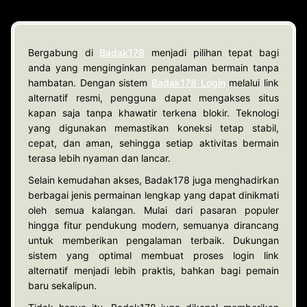
Bergabung di
Badak178
menjadi pilihan tepat bagi
anda yang menginginkan pengalaman bermain tanpa
hambatan. Dengan sistem
Badak178 Login
melalui link
alternatif resmi, pengguna dapat mengakses situs
kapan saja tanpa khawatir terkena blokir. Teknologi
yang digunakan memastikan koneksi tetap stabil,
cepat, dan aman, sehingga setiap aktivitas bermain
terasa lebih nyaman dan lancar.
Selain kemudahan akses, Badak178 juga menghadirkan
berbagai jenis permainan lengkap yang dapat dinikmati
oleh semua kalangan. Mulai dari pasaran populer
hingga fitur pendukung modern, semuanya dirancang
untuk memberikan pengalaman terbaik. Dukungan
sistem yang optimal membuat proses login link
alternatif menjadi lebih praktis, bahkan bagi pemain
baru sekalipun.