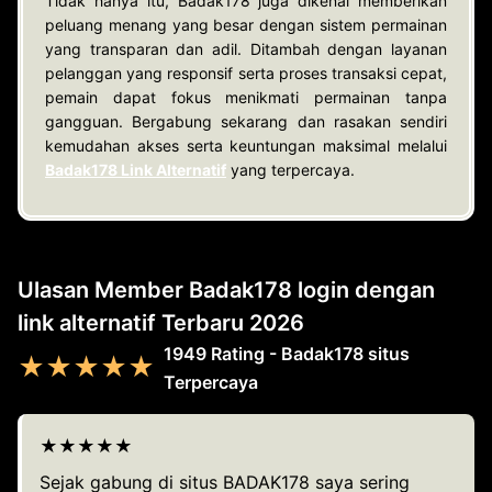
Tidak hanya itu, Badak178 juga dikenal memberikan
peluang menang yang besar dengan sistem permainan
yang transparan dan adil. Ditambah dengan layanan
pelanggan yang responsif serta proses transaksi cepat,
pemain dapat fokus menikmati permainan tanpa
gangguan. Bergabung sekarang dan rasakan sendiri
kemudahan akses serta keuntungan maksimal melalui
Badak178 Link Alternatif
yang terpercaya.
Ulasan Member Badak178 login dengan
link alternatif Terbaru 2026
1949 Rating - Badak178 situs
★★★★★
Terpercaya
★★★★★
Sejak gabung di situs BADAK178 saya sering