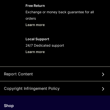
Free Return
Exchange or money back guarantee for all
orders
Learn more
- opens in new Badak178 LINK or tab
Local Support
24/7 Dedicated support
Learn more
- opens in new Badak178 LINK or tab
Report Content
Copyright Infringement Policy
Shop