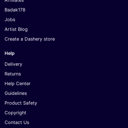
Affiliates
Badak178
Jobs
Artist Blog
Create a Dashery store
Help
Delivery
Returns
Help Center
Guidelines
Product Safety
Copyright
Contact Us